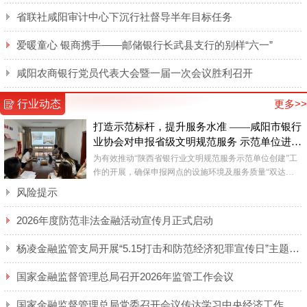
省联社咸阳审计中心下沉行社督导半年目标任务
爱暖童心 银商携手——邮储银行长武县支行的别样“六一”
咸阳农商银行党员代表大会暨一届一次会议胜利召开
行业动态
更多>>
打造示范标杆，提升服务水准 ——咸阳市银行
业协会对申报省级文明规范服务 示范单位进行
督查
为有效推动“陕西省银行业文明规范服务示范单位创建”工
作的开展，确保申报网点的设施环境及服务质量“双达
标”，近日，咸阳市银行业协会对各申报网点进行了实地查
风险提示
看。 ...
2026年度防范非法金融活动宣传月正式启动
杨凌金融监管支局开展“5.15打击和防范经济犯罪宣传日”主题宣传活动
国家金融监督管理总局召开2026年监管工作会议
国家金融监督管理总局党委召开会议传达学习中央经济工作会议精神