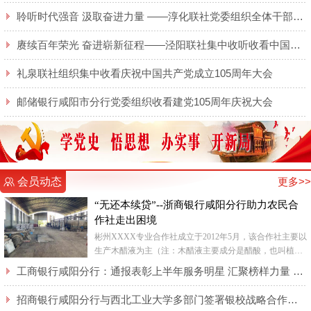
聆听时代强音 汲取奋进力量 ——淳化联社党委组织全体干部职工集中收听收看庆祝 中国共产党成立105周年大会实况直播
赓续百年荣光 奋进崭新征程——泾阳联社集中收听收看中国共产党成立105周年大会实况
礼泉联社组织集中收看庆祝中国共产党成立105周年大会
邮储银行咸阳市分行党委组织收看建党105周年庆祝大会
会员动态
更多>>
“无还本续贷”--浙商银行咸阳分行助力农民合
作社走出困境
彬州XXXX专业合作社成立于2012年5月，该合作社主要以
生产木醋液为主（注：木醋液主要成分是醋酸，也叫植物
酸，是木材等生物质在干馏设备中干馏后导出的蒸汽气体
工商银行咸阳分行：通报表彰上半年服务明星 汇聚榜样力量 激发奋进动能
混合物经...
招商银行咸阳分行与西北工业大学多部门签署银校战略合作协议