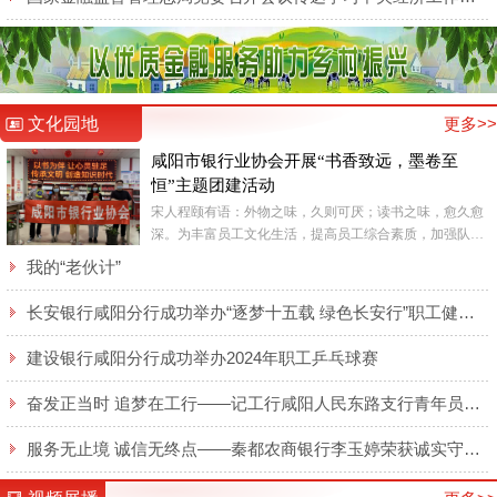
文化园地
更多>>
咸阳市银行业协会开展“书香致远，墨卷至
恒”主题团建活动
宋人程颐有语：外物之味，久则可厌；读书之味，愈久愈
深。为丰富员工文化生活，提高员工综合素质，加强队伍
精神文明建设，6月9日，咸阳市银行业协会全体工作人员
我的“老伙计”
在咸阳市新...
长安银行咸阳分行成功举办“逐梦十五载 绿色长安行”职工健步走活动
建设银行咸阳分行成功举办2024年职工乒乓球赛
奋发正当时 追梦在工行——记工行咸阳人民东路支行青年员工侯梦莹
服务无止境 诚信无终点——秦都农商银行李玉婷荣获诚实守信类“秦都好人”表彰