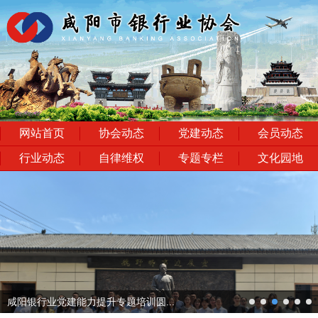
网站首页
协会动态
党建动态
会员动态
行业动态
自律维权
专题专栏
文化园地
next
咸阳银行业党建能力提升专题培训圆...