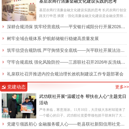
基层农商行清廉金融文化建设实践的思考
基层农商行清廉金融文化建设实践的思考 长武农商行创业
路支行申思 摘要：强化清廉金融文化建设是金融业贯彻国
家反腐倡廉各项工作要求，净化银行业经...
深耕合规消保 筑牢经营底线——平安银行咸阳分行开展2026年廉洁合规及消保专题培训
树牢全域合规体系 护航邮储银行稳健高质量发展
筑牢信贷合规防线 严守舆情安全底线——兴平联社开展法治大讲堂活动
守牢合规底线 强化风险防控——三原联社召开2026年反洗钱和反恐怖融资专题培训会
礼泉联社召开推进内控合规治理长效机制建设工作专题部署会
党建动态
更多>>
武功联社开展“温暖过冬 帮扶在人心”主题党日
活动
严冬来临，寒意渐浓。11月10日，大庄镇大东村却迎来了
一个暖心的日子。武功联社党委带领包抓干部来到了大庄
镇大东村，给脱贫户送来了生活所需的电热毯，在寒冬中
党建引领践初心 金融服务暖人心——乾县联社新阳信用社党支部全力保障“智慧餐厅”纪实
为群众送...