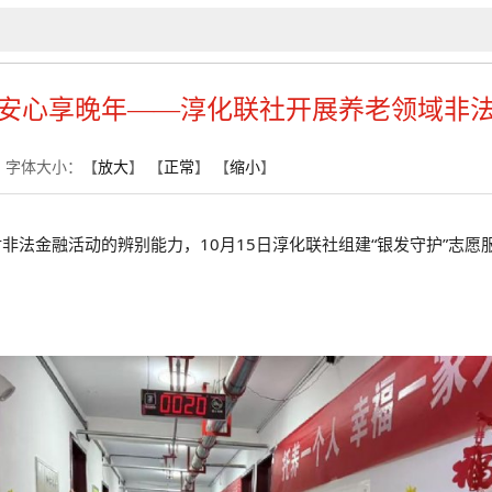
安心享晚年‍——淳化联社开展养老领域非
次
字体大小：【
放大
】 【
正常
】 【
缩小
】
非法金融活动的辨别能力，10月15日淳化联社组建“银发守护”志