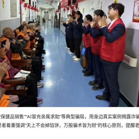
假保健品销售”“AI冒充亲属求助”等典型骗局，用身边真实案例揭露
志愿者着重强调“天上不会掉馅饼，万般骗术皆为财”的核心原则，提醒