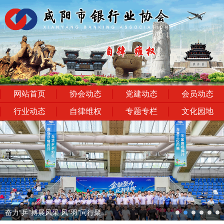
网站首页
协会动态
党建动态
会员动态
行业动态
自律维权
专题专栏
文化园地
next
奋力“乒”搏展风采 风“羽”同行聚...