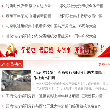
聆听时代强音 汲取奋进力量 ——淳化联社党委组织全体干部职工集中收听收看庆祝 中国共产党成立105周年大会实况直播
赓续百年荣光 奋进崭新征程——泾阳联社集中收听收看中国共产党成立105周年大会实况
礼泉联社组织集中收看庆祝中国共产党成立105周年大会
邮储银行咸阳市分行党委组织收看建党105周年庆祝大会
会员动态
更多>>
“无还本续贷”--浙商银行咸阳分行助力农民合
作社走出困境
彬州XXXX专业合作社成立于2012年5月，该合作社主要以
生产木醋液为主（注：木醋液主要成分是醋酸，也叫植物
酸，是木材等生物质在干馏设备中干馏后导出的蒸汽气体
工商银行咸阳分行：通报表彰上半年服务明星 汇聚榜样力量 激发奋进动能
混合物经...
招商银行咸阳分行与西北工业大学多部门签署银校战略合作协议