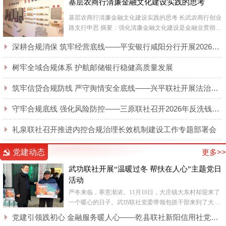
基层农商行清廉金融文化建设实践的思考
基层农商行清廉金融文化建设实践的思考 长武农商行创业
路支行申思 摘要：强化清廉金融文化建设是金融业贯彻国
家反腐倡廉各项工作要求，净化银行业经...
深耕合规消保 筑牢经营底线——平安银行咸阳分行开展2026年廉洁合规及消保专题培训
树牢全域合规体系 护航邮储银行稳健高质量发展
筑牢信贷合规防线 严守舆情安全底线——兴平联社开展法治大讲堂活动
守牢合规底线 强化风险防控——三原联社召开2026年反洗钱和反恐怖融资专题培训会
礼泉联社召开推进内控合规治理长效机制建设工作专题部署会
党建动态
更多>>
武功联社开展“温暖过冬 帮扶在人心”主题党日
活动
严冬来临，寒意渐浓。11月10日，大庄镇大东村却迎来了
一个暖心的日子。武功联社党委带领包抓干部来到了大庄
镇大东村，给脱贫户送来了生活所需的电热毯，在寒冬中
党建引领践初心 金融服务暖人心——乾县联社新阳信用社党支部全力保障“智慧餐厅”纪实
为群众送...