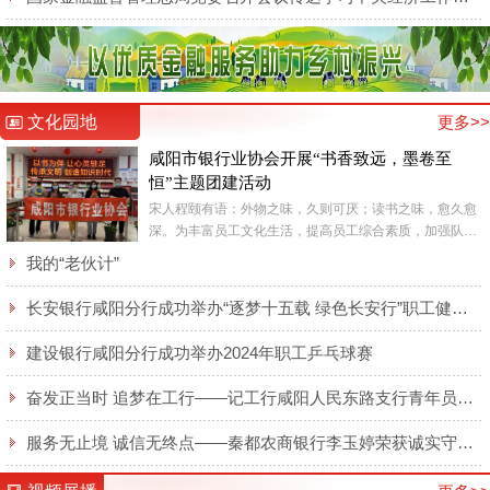
文化园地
更多>>
咸阳市银行业协会开展“书香致远，墨卷至
恒”主题团建活动
宋人程颐有语：外物之味，久则可厌；读书之味，愈久愈
深。为丰富员工文化生活，提高员工综合素质，加强队伍
精神文明建设，6月9日，咸阳市银行业协会全体工作人员
我的“老伙计”
在咸阳市新...
长安银行咸阳分行成功举办“逐梦十五载 绿色长安行”职工健步走活动
建设银行咸阳分行成功举办2024年职工乒乓球赛
奋发正当时 追梦在工行——记工行咸阳人民东路支行青年员工侯梦莹
服务无止境 诚信无终点——秦都农商银行李玉婷荣获诚实守信类“秦都好人”表彰