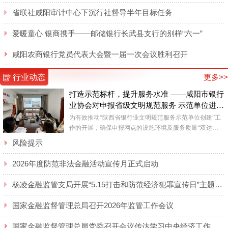
省联社咸阳审计中心下沉行社督导半年目标任务
爱暖童心 银商携手——邮储银行长武县支行的别样“六一”
咸阳农商银行党员代表大会暨一届一次会议胜利召开
行业动态
更多>>
打造示范标杆，提升服务水准 ——咸阳市银行
业协会对申报省级文明规范服务 示范单位进行
督查
为有效推动“陕西省银行业文明规范服务示范单位创建”工
作的开展，确保申报网点的设施环境及服务质量“双达
标”，近日，咸阳市银行业协会对各申报网点进行了实地查
风险提示
看。 ...
2026年度防范非法金融活动宣传月正式启动
杨凌金融监管支局开展“5.15打击和防范经济犯罪宣传日”主题宣传活动
国家金融监督管理总局召开2026年监管工作会议
国家金融监督管理总局党委召开会议传达学习中央经济工作会议精神