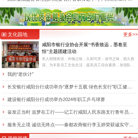
文化园地
更多>>
咸阳市银行业协会开展“书香致远，墨卷至
恒”主题团建活动
宋人程颐有语：外物之味，久则可厌；读书之味，愈久愈
深。为丰富员工文化生活，提高员工综合素质，加强队伍
精神文明建设，6月9日，咸阳市银行业协会全体工作人员
我的“老伙计”
在咸阳市新...
长安银行咸阳分行成功举办“逐梦十五载 绿色长安行”职工健步走活动
建设银行咸阳分行成功举办2024年职工乒乓球赛
奋发正当时 追梦在工行——记工行咸阳人民东路支行青年员工侯梦莹
服务无止境 诚信无终点——秦都农商银行李玉婷荣获诚实守信类“秦都好人”表彰