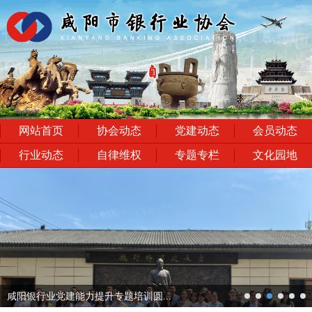
网站首页
协会动态
党建动态
会员动态
行业动态
自律维权
专题专栏
文化园地
next
咸阳银行业党建能力提升专题培训圆...