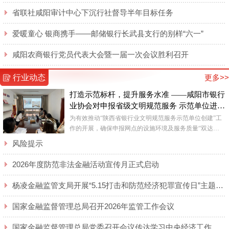
省联社咸阳审计中心下沉行社督导半年目标任务
爱暖童心 银商携手——邮储银行长武县支行的别样“六一”
咸阳农商银行党员代表大会暨一届一次会议胜利召开
行业动态
更多>>
打造示范标杆，提升服务水准 ——咸阳市银行
业协会对申报省级文明规范服务 示范单位进行
督查
为有效推动“陕西省银行业文明规范服务示范单位创建”工
作的开展，确保申报网点的设施环境及服务质量“双达
标”，近日，咸阳市银行业协会对各申报网点进行了实地查
风险提示
看。 ...
2026年度防范非法金融活动宣传月正式启动
杨凌金融监管支局开展“5.15打击和防范经济犯罪宣传日”主题宣传活动
国家金融监督管理总局召开2026年监管工作会议
国家金融监督管理总局党委召开会议传达学习中央经济工作会议精神