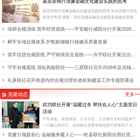
基层农商行清廉金融文化建设实践的思考
基层农商行清廉金融文化建设实践的思考 长武农商行创业
路支行申思 摘要：强化清廉金融文化建设是金融业贯彻国
家反腐倡廉各项工作要求，净化银行业经...
深耕合规消保 筑牢经营底线——平安银行咸阳分行开展2026年廉洁合规及消保专题培训
树牢全域合规体系 护航邮储银行稳健高质量发展
筑牢信贷合规防线 严守舆情安全底线——兴平联社开展法治大讲堂活动
守牢合规底线 强化风险防控——三原联社召开2026年反洗钱和反恐怖融资专题培训会
礼泉联社召开推进内控合规治理长效机制建设工作专题部署会
党建动态
更多>>
武功联社开展“温暖过冬 帮扶在人心”主题党日
活动
严冬来临，寒意渐浓。11月10日，大庄镇大东村却迎来了
一个暖心的日子。武功联社党委带领包抓干部来到了大庄
镇大东村，给脱贫户送来了生活所需的电热毯，在寒冬中
党建引领践初心 金融服务暖人心——乾县联社新阳信用社党支部全力保障“智慧餐厅”纪实
为群众送...