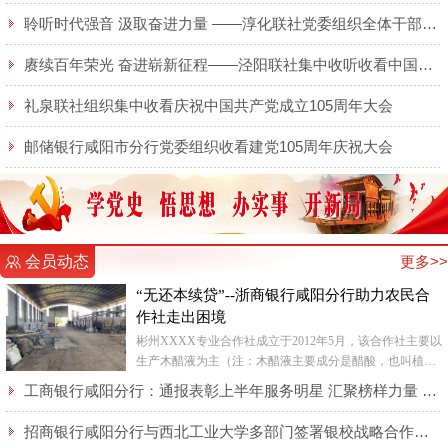
聆听时代强音 汲取奋进力量 ——淳化联社党委组织全体干部职工集中收听收看庆祝 中国共产党成立105周年大会实况直播
赓续百年荣光 奋进崭新征程——泾阳联社集中收听收看中国共产党成立105周年大会实况
礼泉联社组织集中收看庆祝中国共产党成立105周年大会
邮储银行咸阳市分行党委组织收看建党105周年庆祝大会
会员动态
更多>>
“无还本续贷”--浙商银行咸阳分行助力农民合
作社走出困境
彬州XXXX专业合作社成立于2012年5月，该合作社主要以
生产木醋液为主（注：木醋液主要成分是醋酸，也叫植物
酸，是木材等生物质在干馏设备中干馏后导出的蒸汽气体
工商银行咸阳分行：通报表彰上半年服务明星 汇聚榜样力量 激发奋进动能
混合物经...
招商银行咸阳分行与西北工业大学多部门签署银校战略合作协议