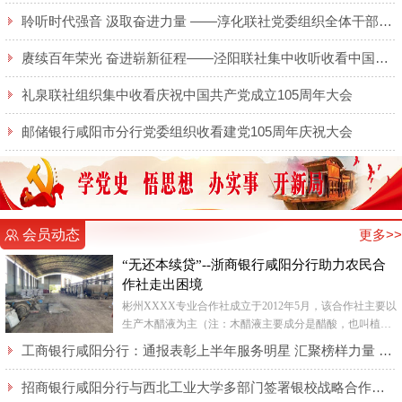
聆听时代强音 汲取奋进力量 ——淳化联社党委组织全体干部职工集中收听收看庆祝 中国共产党成立105周年大会实况直播
赓续百年荣光 奋进崭新征程——泾阳联社集中收听收看中国共产党成立105周年大会实况
礼泉联社组织集中收看庆祝中国共产党成立105周年大会
邮储银行咸阳市分行党委组织收看建党105周年庆祝大会
会员动态
更多>>
“无还本续贷”--浙商银行咸阳分行助力农民合
作社走出困境
彬州XXXX专业合作社成立于2012年5月，该合作社主要以
生产木醋液为主（注：木醋液主要成分是醋酸，也叫植物
酸，是木材等生物质在干馏设备中干馏后导出的蒸汽气体
工商银行咸阳分行：通报表彰上半年服务明星 汇聚榜样力量 激发奋进动能
混合物经...
招商银行咸阳分行与西北工业大学多部门签署银校战略合作协议