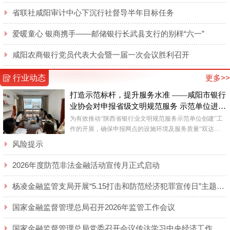
省联社咸阳审计中心下沉行社督导半年目标任务
爱暖童心 银商携手——邮储银行长武县支行的别样“六一”
咸阳农商银行党员代表大会暨一届一次会议胜利召开
行业动态
更多>>
打造示范标杆，提升服务水准 ——咸阳市银行
业协会对申报省级文明规范服务 示范单位进行
督查
为有效推动“陕西省银行业文明规范服务示范单位创建”工
作的开展，确保申报网点的设施环境及服务质量“双达
标”，近日，咸阳市银行业协会对各申报网点进行了实地查
风险提示
看。 ...
2026年度防范非法金融活动宣传月正式启动
杨凌金融监管支局开展“5.15打击和防范经济犯罪宣传日”主题宣传活动
国家金融监督管理总局召开2026年监管工作会议
国家金融监督管理总局党委召开会议传达学习中央经济工作会议精神