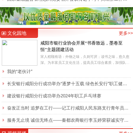
文化园地
更多>>
咸阳市银行业协会开展“书香致远，墨卷至
恒”主题团建活动
宋人程颐有语：外物之味，久则可厌；读书之味，愈久愈
深。为丰富员工文化生活，提高员工综合素质，加强队伍
精神文明建设，6月9日，咸阳市银行业协会全体工作人员
我的“老伙计”
在咸阳市新...
长安银行咸阳分行成功举办“逐梦十五载 绿色长安行”职工健步走活动
建设银行咸阳分行成功举办2024年职工乒乓球赛
奋发正当时 追梦在工行——记工行咸阳人民东路支行青年员工侯梦莹
服务无止境 诚信无终点——秦都农商银行李玉婷荣获诚实守信类“秦都好人”表彰