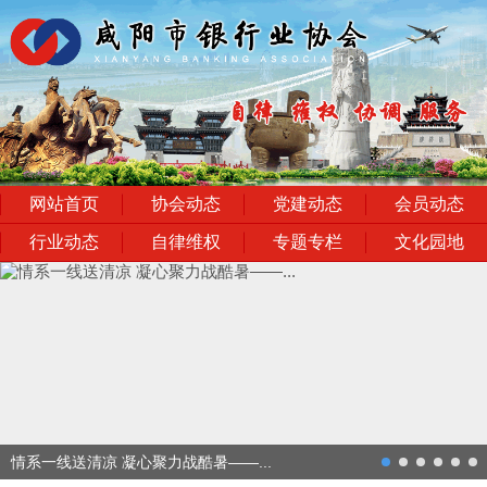
网站首页
协会动态
党建动态
会员动态
行业动态
自律维权
专题专栏
文化园地
next
情系一线送清凉 凝心聚力战酷暑——...