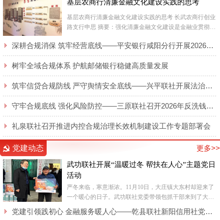
基层农商行清廉金融文化建设实践的思考
基层农商行清廉金融文化建设实践的思考 长武农商行创业
路支行申思 摘要：强化清廉金融文化建设是金融业贯彻国
家反腐倡廉各项工作要求，净化银行业经...
深耕合规消保 筑牢经营底线——平安银行咸阳分行开展2026年廉洁合规及消保专题培训
树牢全域合规体系 护航邮储银行稳健高质量发展
筑牢信贷合规防线 严守舆情安全底线——兴平联社开展法治大讲堂活动
守牢合规底线 强化风险防控——三原联社召开2026年反洗钱和反恐怖融资专题培训会
礼泉联社召开推进内控合规治理长效机制建设工作专题部署会
党建动态
更多>>
武功联社开展“温暖过冬 帮扶在人心”主题党日
活动
严冬来临，寒意渐浓。11月10日，大庄镇大东村却迎来了
一个暖心的日子。武功联社党委带领包抓干部来到了大庄
镇大东村，给脱贫户送来了生活所需的电热毯，在寒冬中
党建引领践初心 金融服务暖人心——乾县联社新阳信用社党支部全力保障“智慧餐厅”纪实
为群众送...