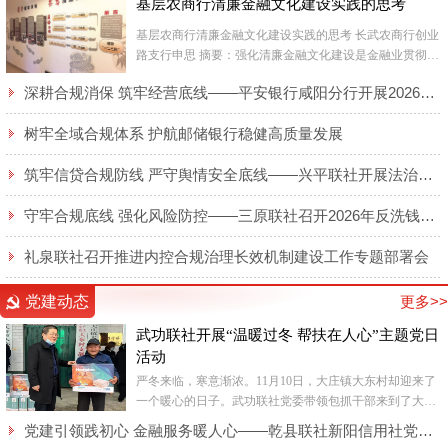
基层农商行清廉金融文化建设实践的思考
基层农商行清廉金融文化建设实践的思考 长武农商行创业
路支行申思 摘要：强化清廉金融文化建设是金融业贯彻国
家反腐倡廉各项工作要求，净化银行业经...
深耕合规消保 筑牢经营底线——平安银行咸阳分行开展2026年廉洁合规及消保专题培训
树牢全域合规体系 护航邮储银行稳健高质量发展
筑牢信贷合规防线 严守舆情安全底线——兴平联社开展法治大讲堂活动
守牢合规底线 强化风险防控——三原联社召开2026年反洗钱和反恐怖融资专题培训会
礼泉联社召开推进内控合规治理长效机制建设工作专题部署会
党建动态
更多>>
武功联社开展“温暖过冬 帮扶在人心”主题党日
活动
严冬来临，寒意渐浓。11月10日，大庄镇大东村却迎来了
一个暖心的日子。武功联社党委带领包抓干部来到了大庄
镇大东村，给脱贫户送来了生活所需的电热毯，在寒冬中
党建引领践初心 金融服务暖人心——乾县联社新阳信用社党支部全力保障“智慧餐厅”纪实
为群众送...