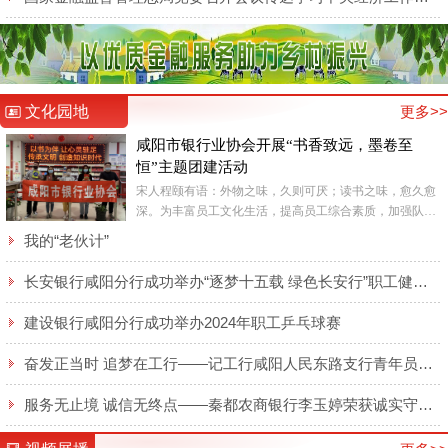
文化园地
更多>>
咸阳市银行业协会开展“书香致远，墨卷至
恒”主题团建活动
宋人程颐有语：外物之味，久则可厌；读书之味，愈久愈
深。为丰富员工文化生活，提高员工综合素质，加强队伍
精神文明建设，6月9日，咸阳市银行业协会全体工作人员
我的“老伙计”
在咸阳市新...
长安银行咸阳分行成功举办“逐梦十五载 绿色长安行”职工健步走活动
建设银行咸阳分行成功举办2024年职工乒乓球赛
奋发正当时 追梦在工行——记工行咸阳人民东路支行青年员工侯梦莹
服务无止境 诚信无终点——秦都农商银行李玉婷荣获诚实守信类“秦都好人”表彰