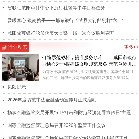
省联社咸阳审计中心下沉行社督导半年目标任务
爱暖童心 银商携手——邮储银行长武县支行的别样“六一”
咸阳农商银行党员代表大会暨一届一次会议胜利召开
行业动态
更多>>
打造示范标杆，提升服务水准 ——咸阳市银行
业协会对申报省级文明规范服务 示范单位进行
督查
为有效推动“陕西省银行业文明规范服务示范单位创建”工
作的开展，确保申报网点的设施环境及服务质量“双达
标”，近日，咸阳市银行业协会对各申报网点进行了实地查
风险提示
看。 ...
2026年度防范非法金融活动宣传月正式启动
杨凌金融监管支局开展“5.15打击和防范经济犯罪宣传日”主题宣传活动
国家金融监督管理总局召开2026年监管工作会议
国家金融监督管理总局党委召开会议传达学习中央经济工作会议精神