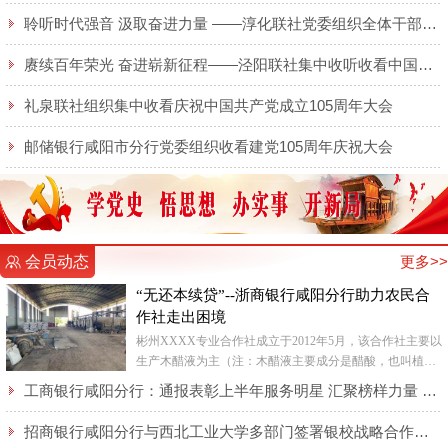
聆听时代强音 汲取奋进力量 ——淳化联社党委组织全体干部职工集中收听收看庆祝 中国共产党成立105周年大会实况直播
赓续百年荣光 奋进崭新征程——泾阳联社集中收听收看中国共产党成立105周年大会实况
礼泉联社组织集中收看庆祝中国共产党成立105周年大会
邮储银行咸阳市分行党委组织收看建党105周年庆祝大会
会员动态
更多>>
“无还本续贷”--浙商银行咸阳分行助力农民合
作社走出困境
彬州XXXX专业合作社成立于2012年5月，该合作社主要以
生产木醋液为主（注：木醋液主要成分是醋酸，也叫植物
酸，是木材等生物质在干馏设备中干馏后导出的蒸汽气体
工商银行咸阳分行：通报表彰上半年服务明星 汇聚榜样力量 激发奋进动能
混合物经...
招商银行咸阳分行与西北工业大学多部门签署银校战略合作协议