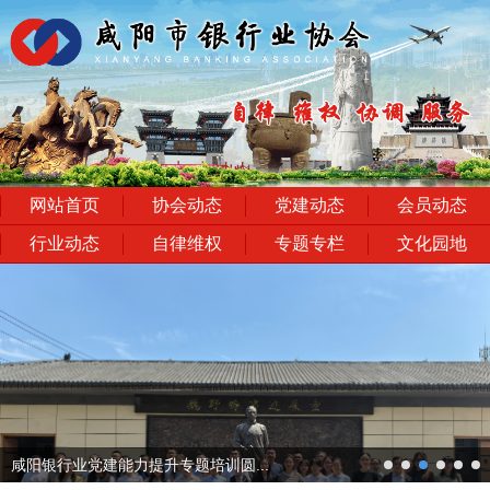
网站首页
协会动态
党建动态
会员动态
行业动态
自律维权
专题专栏
文化园地
next
咸阳银行业党建能力提升专题培训圆...