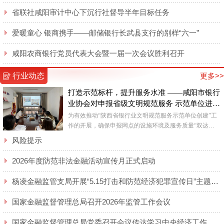
省联社咸阳审计中心下沉行社督导半年目标任务
爱暖童心 银商携手——邮储银行长武县支行的别样“六一”
咸阳农商银行党员代表大会暨一届一次会议胜利召开
行业动态
更多>>
打造示范标杆，提升服务水准 ——咸阳市银行
业协会对申报省级文明规范服务 示范单位进行
督查
为有效推动“陕西省银行业文明规范服务示范单位创建”工
作的开展，确保申报网点的设施环境及服务质量“双达
标”，近日，咸阳市银行业协会对各申报网点进行了实地查
风险提示
看。 ...
2026年度防范非法金融活动宣传月正式启动
杨凌金融监管支局开展“5.15打击和防范经济犯罪宣传日”主题宣传活动
国家金融监督管理总局召开2026年监管工作会议
国家金融监督管理总局党委召开会议传达学习中央经济工作会议精神