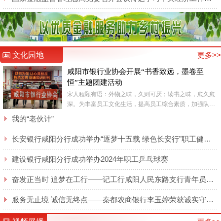
文化园地
更多>>
咸阳市银行业协会开展“书香致远，墨卷至
恒”主题团建活动
宋人程颐有语：外物之味，久则可厌；读书之味，愈久愈
深。为丰富员工文化生活，提高员工综合素质，加强队伍
精神文明建设，6月9日，咸阳市银行业协会全体工作人员
我的“老伙计”
在咸阳市新...
长安银行咸阳分行成功举办“逐梦十五载 绿色长安行”职工健步走活动
建设银行咸阳分行成功举办2024年职工乒乓球赛
奋发正当时 追梦在工行——记工行咸阳人民东路支行青年员工侯梦莹
服务无止境 诚信无终点——秦都农商银行李玉婷荣获诚实守信类“秦都好人”表彰