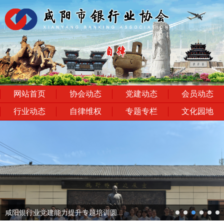
网站首页
协会动态
党建动态
会员动态
行业动态
自律维权
专题专栏
文化园地
next
咸阳银行业党建能力提升专题培训圆...