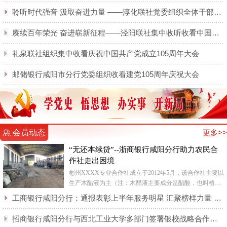
聆听时代强音 汲取奋进力量 ——淳化联社党委组织全体干部职工集中收听收看庆祝 中国共产党成立105周年大会实况直播
赓续百年荣光 奋进崭新征程——泾阳联社集中收听收看中国共产党成立105周年大会实况
礼泉联社组织集中收看庆祝中国共产党成立105周年大会
邮储银行咸阳市分行党委组织收看建党105周年庆祝大会
会员动态
更多>>
“无还本续贷”--浙商银行咸阳分行助力农民合
作社走出困境
彬州XXXX专业合作社成立于2012年5月，该合作社主要以
生产木醋液为主（注：木醋液主要成分是醋酸，也叫植物
酸，是木材等生物质在干馏设备中干馏后导出的蒸汽气体
工商银行咸阳分行：通报表彰上半年服务明星 汇聚榜样力量 激发奋进动能
混合物经...
招商银行咸阳分行与西北工业大学多部门签署银校战略合作协议