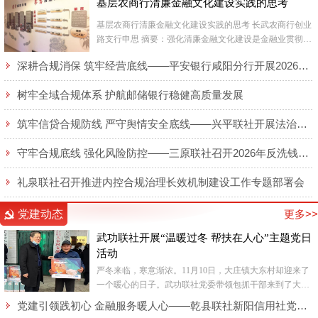
基层农商行清廉金融文化建设实践的思考
基层农商行清廉金融文化建设实践的思考 长武农商行创业
路支行申思 摘要：强化清廉金融文化建设是金融业贯彻国
家反腐倡廉各项工作要求，净化银行业经...
深耕合规消保 筑牢经营底线——平安银行咸阳分行开展2026年廉洁合规及消保专题培训
树牢全域合规体系 护航邮储银行稳健高质量发展
筑牢信贷合规防线 严守舆情安全底线——兴平联社开展法治大讲堂活动
守牢合规底线 强化风险防控——三原联社召开2026年反洗钱和反恐怖融资专题培训会
礼泉联社召开推进内控合规治理长效机制建设工作专题部署会
党建动态
更多>>
武功联社开展“温暖过冬 帮扶在人心”主题党日
活动
严冬来临，寒意渐浓。11月10日，大庄镇大东村却迎来了
一个暖心的日子。武功联社党委带领包抓干部来到了大庄
镇大东村，给脱贫户送来了生活所需的电热毯，在寒冬中
党建引领践初心 金融服务暖人心——乾县联社新阳信用社党支部全力保障“智慧餐厅”纪实
为群众送...